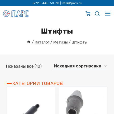
Перейти
+7 915 445-50-60
|
info@1pars.ru
к
содержимому
Штифты
/
Каталог
/
Метизы
/
Штифты
Показаны все (10)
КАТЕГОРИИ ТОВАРОВ