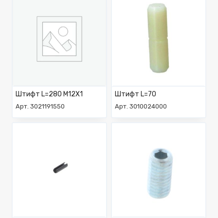
Штифт L=280 M12X1
Штифт L=70
Арт. 3021191550
Арт. 3010024000