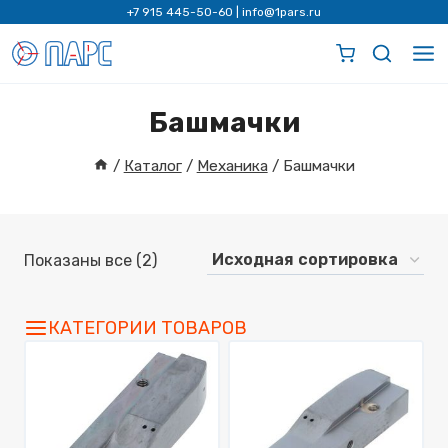
Перейти
+7 915 445-50-60
|
info@1pars.ru
к
содержимому
Башмачки
/
Каталог
/
Механика
/
Башмачки
Показаны все (2)
КАТЕГОРИИ ТОВАРОВ