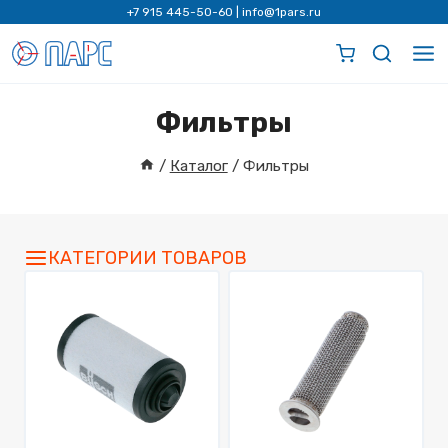
Перейти
+7 915 445-50-60
|
info@1pars.ru
к
содержимому
Фильтры
/
Каталог
/
Фильтры
КАТЕГОРИИ ТОВАРОВ