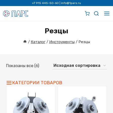
Перейти
+7 915 445-50-60
|
info@1pars.ru
к
содержимому
Резцы
/
Каталог
/
Инструменты
/
Резцы
Показаны все (6)
КАТЕГОРИИ ТОВАРОВ