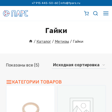
Перейти
+7 915 445-50-60
|
info@1pars.ru
к
содержимому
Гайки
/
Каталог
/
Метизы
/
Гайки
Показаны все (5)
КАТЕГОРИИ ТОВАРОВ