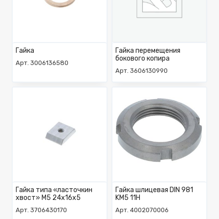
Гайка
Гайка перемещения
бокового копира
Арт. 3006136580
Арт. 3606130990
Гайка типа «ласточкин
Гайка шлицевая DIN 981
хвост» М5 24x16x5
KM5 11H
Арт. 3706430170
Арт. 4002070006