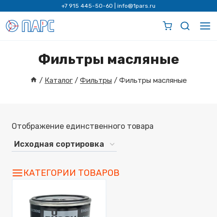
Перейти
+7 915 445-50-60
|
info@1pars.ru
к
содержимому
Фильтры масляные
/
Каталог
/
Фильтры
/
Фильтры масляные
Отображение единственного товара
КАТЕГОРИИ ТОВАРОВ