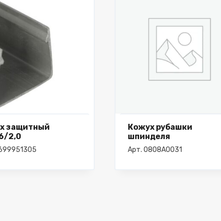
х защитный
Кожух рубашки
6/2,0
шпинделя
4699951305
Арт. 0808A0031