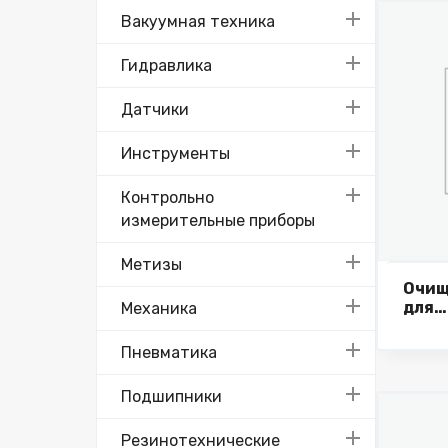
Вакуумная техника
Гидравлика
Датчики
Инструменты
Контрольно
измерительные приборы
Метизы
Очищ
для
Механика
кром
станк
Пневматика
20 л.
Подшипники
Резинотехнические