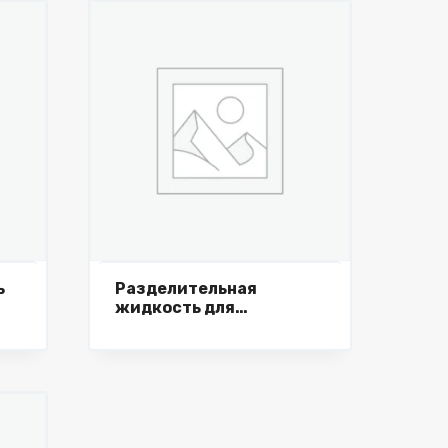
ь
Разделительная
жидкость для
о
кромкооблицовочного
, 5
станка Trennmittel, 20
л.