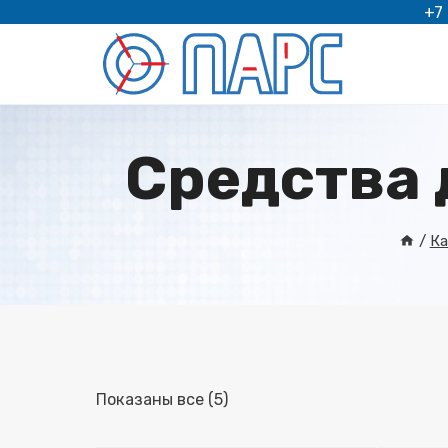
Перейти
+7
к
содержимому
Средства 
/
Ка
Показаны все (5)