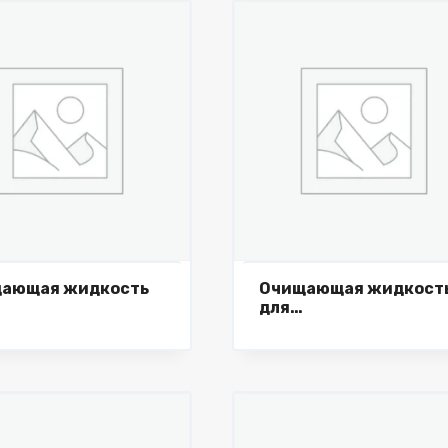
ающая жидкость
Очищающая жидкост
для
кооблицовочного
кромкооблицовочног
а Cleaning agent,
станка Cleaning agent
л.