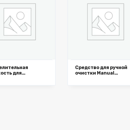
елительная
Средство для ручной
ость для
очистки Manual
кооблицовочного
remover, 20 л.
а Trennmittel, 5 л.