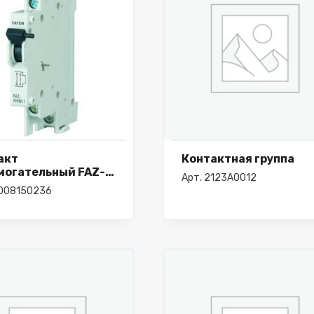
акт
Контактная группа
могательный FAZ-
Арт. 2123A0012
1 1S/ 1OE
4008150236