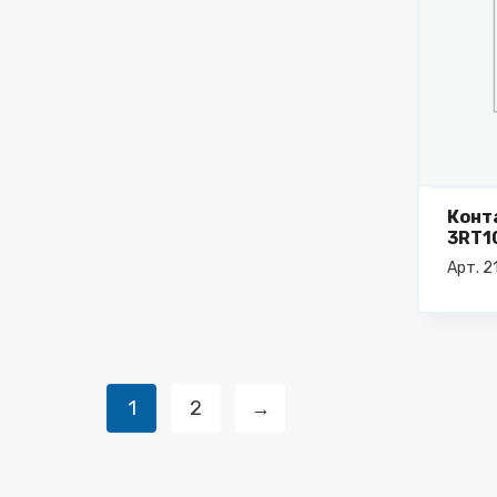
Конт
3RT1
Арт. 
1
2
→