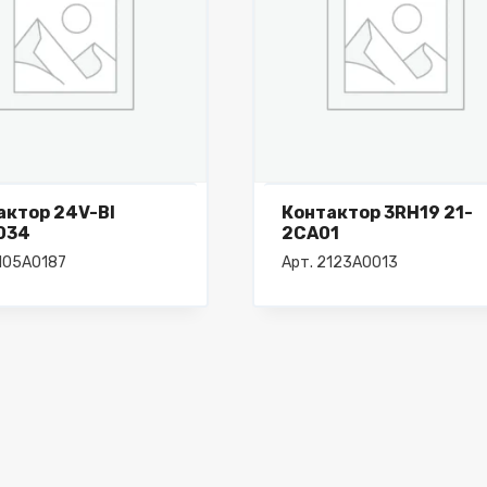
актор 24V-BI
Контактор 3RH19 21-
034
2CA01
2105A0187
Арт. 2123A0013