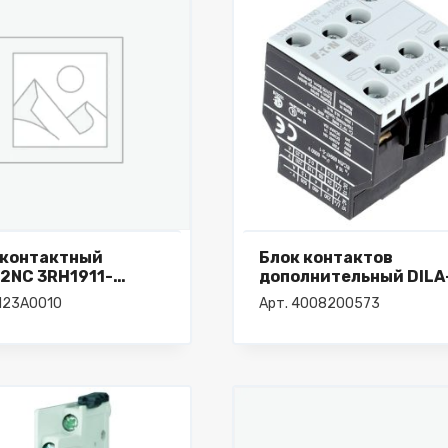
 контактный
Блок контактов
2NC 3RH1911-
дополнительный DILA
2
XHIR22
2123A0010
Арт. 4008200573