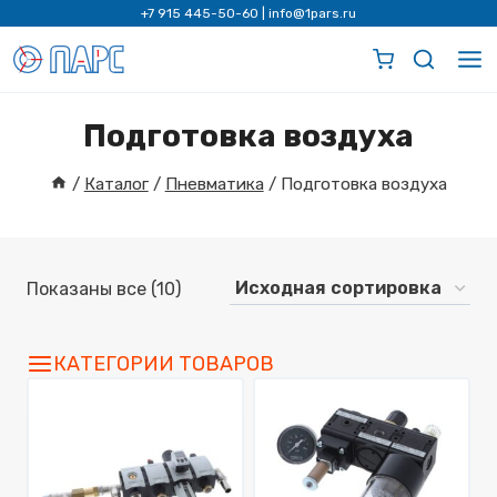
Перейти
+7 915 445-50-60
|
info@1pars.ru
к
содержимому
Подготовка воздуха
/
Каталог
/
Пневматика
/
Подготовка воздуха
Показаны все (10)
КАТЕГОРИИ ТОВАРОВ