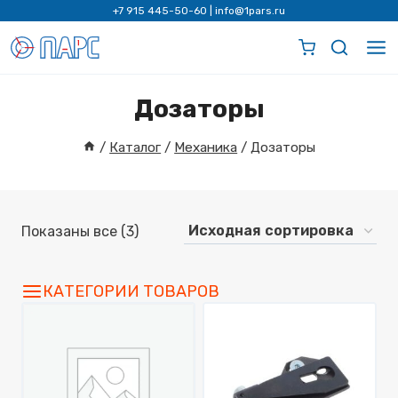
Перейти
+7 915 445-50-60
|
info@1pars.ru
к
содержимому
Дозаторы
/
Каталог
/
Механика
/
Дозаторы
Показаны все (3)
КАТЕГОРИИ ТОВАРОВ