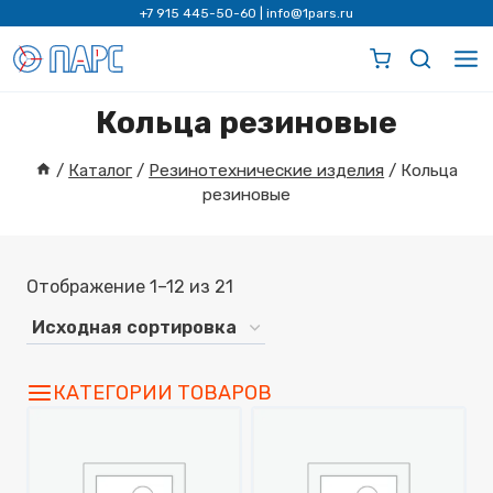
Перейти
+7 915 445-50-60
|
info@1pars.ru
к
содержимому
Кольца резиновые
/
Каталог
/
Резинотехнические изделия
/
Кольца
резиновые
Отображение 1–12 из 21
КАТЕГОРИИ ТОВАРОВ