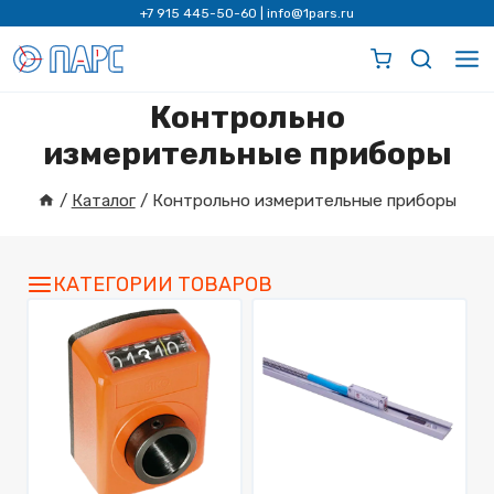
Перейти
+7 915 445-50-60
|
info@1pars.ru
к
содержимому
Контрольно
измерительные приборы
/
Каталог
/
Контрольно измерительные приборы
КАТЕГОРИИ ТОВАРОВ