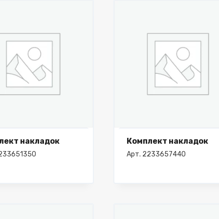
лект накладок
Комплект накладок
2233651350
Арт. 2233657440