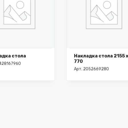
адка стола
Накладка стола 2155 
770
3428167960
Арт. 2052669280