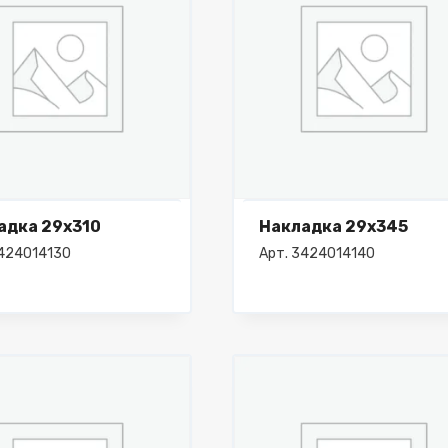
адка 29х310
Накладка 29х345
3424014130
Арт. 3424014140