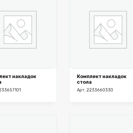
лект накладок
Комплект накладок
а
стола
2233657101
Арт. 2233660330