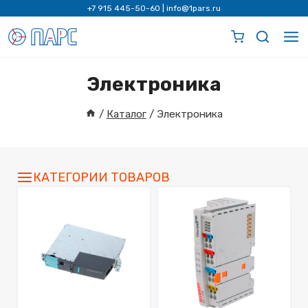
Перейти
+7 915 445-50-60
|
info@1pars.ru
к
содержимому
Электроника
/
Каталог
/
Электроника
КАТЕГОРИИ ТОВАРОВ