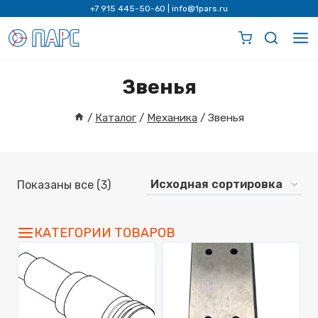
Перейти
+7 915 445-50-60
|
info@1pars.ru
к
содержимому
Звенья
/
Каталог
/
Механика
/
Звенья
Показаны все (3)
КАТЕГОРИИ ТОВАРОВ