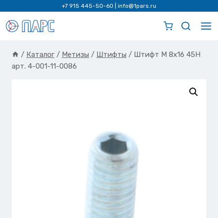
Перейти
+7 915 445-50-60
|
info@1pars.ru
к
содержимому
/
Каталог
/
Метизы
/
Штифты
/
Штифт М 8х16 45H
арт. 4-001-11-0086