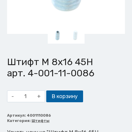
Штифт М 8х16 45H
арт. 4-001-11-0086
Количество
В корзину
товара
Штифт
М
Артикул:
4001110086
Категория:
Штифты
8х16
45H