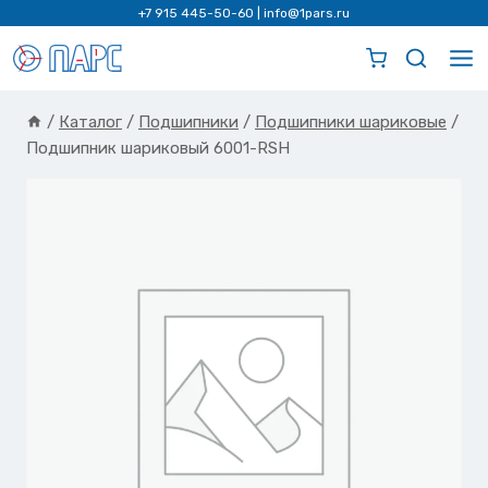
Перейти
+7 915 445-50-60
|
info@1pars.ru
к
содержимому
/
Каталог
/
Подшипники
/
Подшипники шариковые
/
Подшипник шариковый 6001-RSH