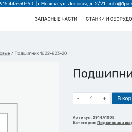
 915 445-50-60
|| г.Москва, ул. Ленская, д. 2/21 |
info@1par
ЗАПАСНЫЕ ЧАСТИ
СТАНКИ И ОБОРУД
овые
/
Подшипник 1622-823-20
Подшипни
Количество
В кор
товара
Подшипник
1622-
Артикул:
2914A1005
Категория:
Подшипники ша
823-