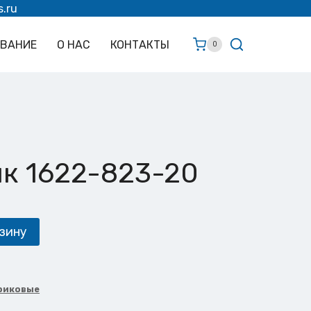
s.ru
ОВАНИЕ
О НАС
КОНТАКТЫ
0
к 1622-823-20
зину
риковые