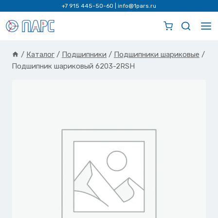
Перейти
+7 915 445-50-60
|
info@1pars.ru
к
содержимому
/
Каталог
/
Подшипники
/
Подшипники шариковые
/
Подшипник шариковый 6203-2RSH