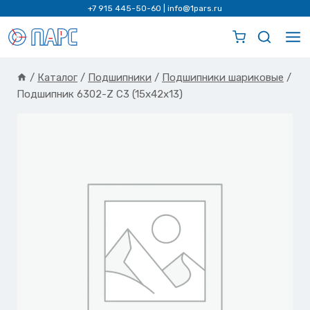
Перейти
+7 915 445-50-60
|
info@1pars.ru
к
содержимому
/
Каталог
/
Подшипники
/
Подшипники шариковые
/
Подшипник 6302-Z C3 (15x42x13)