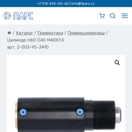
Перейти
+7 915 445-50-60
|
info@1pars.ru
к
содержимому
/
Каталог
/
Пневматика
/
Пневмоцилиндры
/
Цилиндр H60 D40 M40X1,5
арт. 2-003-95-3410