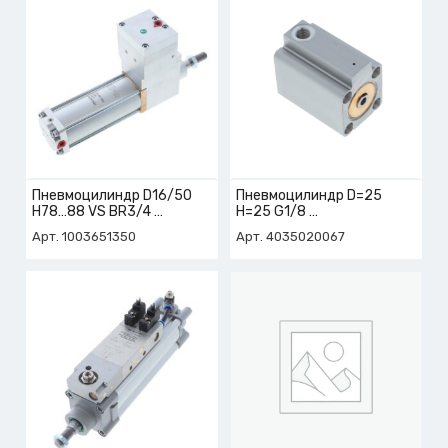
Пневмоцилиндр D16/50
Пневмоцилиндр D=25
H78…88 VS BR3/4
H=25 G1/8
арт. 1-003-65-1350
арт. 4-035-02-0067
Арт. 1003651350
Арт. 4035020067