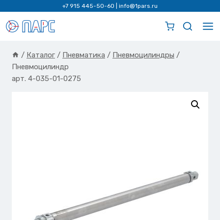
Перейти
+7 915 445-50-60
|
info@1pars.ru
к
содержимому
/
Каталог
/
Пневматика
/
Пневмоцилиндры
/
Пневмоцилиндр
арт. 4-035-01-0275