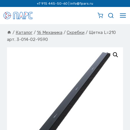
Перейти
+7 915 445-50-60
|
info@1pars.ru
к
содержимому
/
Каталог
/
16 Механика
/
Скребки
/
Щетка L=210
арт. 3-014-02-9590