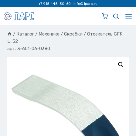
Перейти
+7 915 445-50-60
|
info@1pars.ru
к
содержимому
/
Каталог
/
Механика
/
Скребки
/
Отсекатель GFK
L=52
арт. 3-601-06-0380