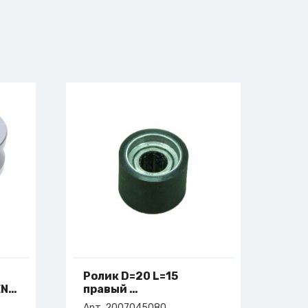
Ролик D=20 L=15
ENTR
правый
арт. 2-007-04-5080
Арт. 2007045080