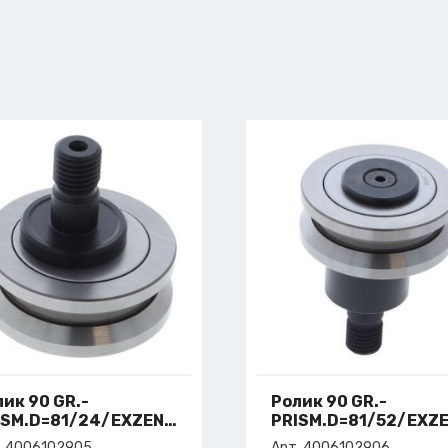
ик 90 GR.-
Ролик 90 GR.-
ISM.D=81/24/EXZENTR
PRISM.D=81/52/EXZ
т. 4-006-10-2905
арт. 4-006-10-2906
. 4006102905
Арт. 4006102906