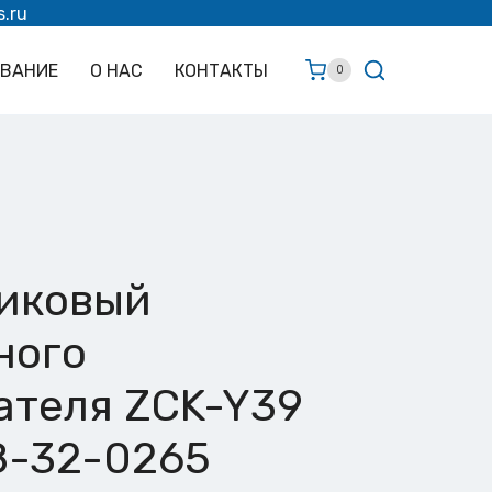
s.ru
ОВАНИЕ
О НАС
КОНТАКТЫ
0
ликовый
ного
ателя ZCK-Y39
8-32-0265