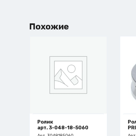
Похожие
Ролик
Рол
арт. 3-048-18-5060
PR
ар
Арт. 3048185060
Арт