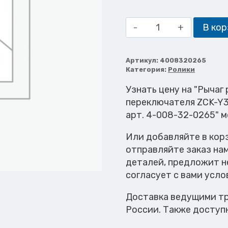
Количество
В кор
товара
Рычаг
роликовый
Артикул:
4008320265
Категория:
Ролики
позиционного
переключателя
Узнать цену на "Рычаг
ZCK-
переключателя ZCK-Y
Y39
арт. 4-008-32-0265" 
Или добавляйте в кор
отправляйте заказ на
деталей, предложит н
согласует с вами усло
Доставка ведущими тр
России. Также доступ