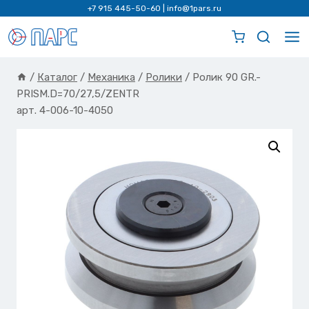
Перейти
+7 915 445-50-60
|
info@1pars.ru
к
содержимому
/
Каталог
/
Механика
/
Ролики
/
Ролик 90 GR.-
PRISM.D=70/27,5/ZENTR
арт. 4-006-10-4050