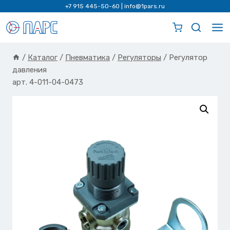
Перейти
+7 915 445-50-60
|
info@1pars.ru
к
содержимому
/
Каталог
/
Пневматика
/
Регуляторы
/
Регулятор
давления
арт. 4-011-04-0473