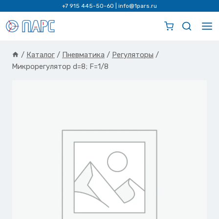
Перейти
+7 915 445-50-60
|
info@1pars.ru
к
содержимому
/
Каталог
/
Пневматика
/
Регуляторы
/
Микрорегулятор d=8; F=1/8