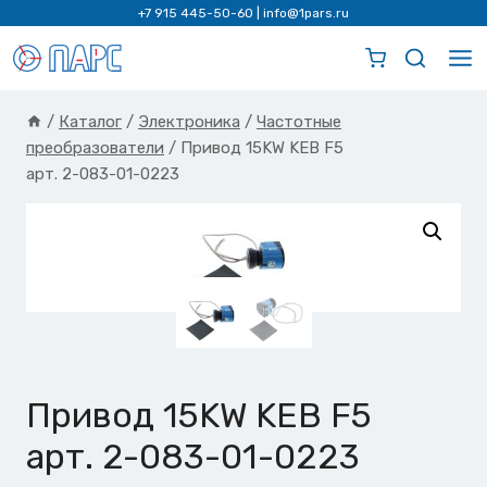
Перейти
+7 915 445-50-60
|
info@1pars.ru
к
содержимому
/
Каталог
/
Электроника
/
Частотные
преобразователи
/
Привод 15KW KEB F5
арт. 2-083-01-0223
Привод 15KW KEB F5
арт. 2-083-01-0223