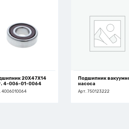
дшипник 20X47X14
Подшипник вакуумн
т. 4-006-01-0064
насоса
. 4006010064
Арт. 750123222