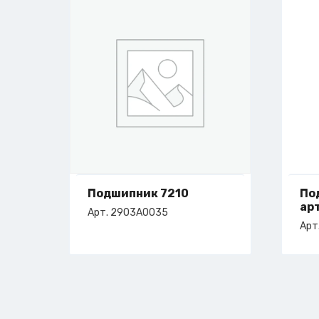
Подшипник 7210
По
ар
Арт. 2903A0035
Арт