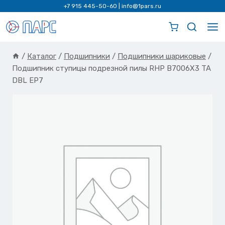
Перейти
+7 915 445-50-60
|
info@1pars.ru
к
содержимому
/
Каталог
/
Подшипники
/
Подшипники шариковые
/
Подшипник ступицы подрезной пилы RHP B7006X3 TA
DBL EP7