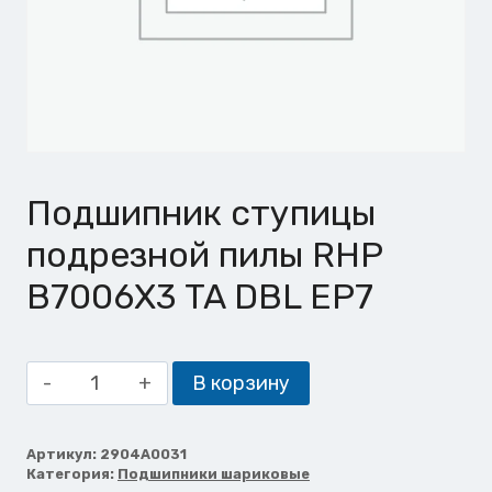
Подшипник ступицы
подрезной пилы RHP
B7006X3 TA DBL EP7
Количество
В корзину
товара
Подшипник
ступицы
Артикул:
2904A0031
Категория:
Подшипники шариковые
подрезной