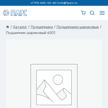
Перейти
+7 915 445-50-60
|
info@1pars.ru
к
содержимому
/
Каталог
/
Подшипники
/
Подшипники шариковые
/
Подшипник шариковый 6001