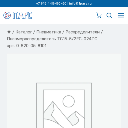
Перейти
+7 915 445-50-60
|
info@1pars.ru
к
содержимому
/
Каталог
/
Пневматика
/
Распределители
/
Пневмораспределитель TC15-5/2EC-024DC
арт. 0-820-05-8101