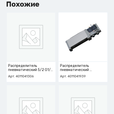
Похожие
Распределитель
Распределитель
пневматический 5/2 G1/8
пневматический
без соленоидов
арт. 4-011-04-1939
Арт. 4011041306
Арт. 4011041939
арт. 4-011-04-1306