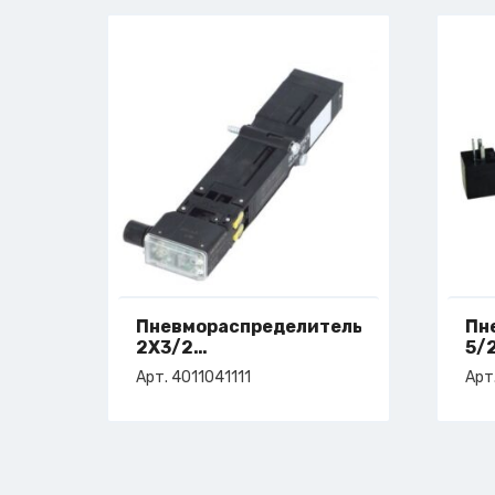
Пневмораспределитель
Пн
2X3/2
5/
ELEKT.NORM.GESP. HF03
ар
Арт. 4011041111
Арт
арт. 4-011-04-1111