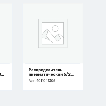
Распределитель
08
пневматический 5/2
G1/8 без соленоидов
Арт. 4011041306
арт. 4-011-04-1306