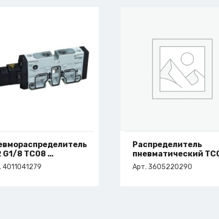
евмораспределитель
Распределитель
2 G1/8 TC08
пневматический TC
т. 4-011-04-1279
4-FAC
. 4011041279
Арт. 3605220290
арт. 3-605-22-0290