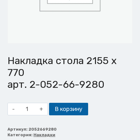
Накладка стола 2155 х
770
арт. 2-052-66-9280
Количество
В корзину
товара
Накладка
стола
Артикул:
2052669280
Категория:
Накладки
2155