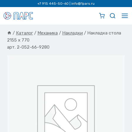
Перейти
+7 915 445-50-60
|
info@1pars.ru
к
содержимому
/
Каталог
/
Механика
/
Накладки
/
Накладка стола
2155 х 770
арт. 2-052-66-9280