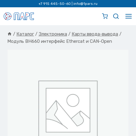
Перейти
+7 915 445-50-60
|
info@1pars.ru
к
содержимому
/
Каталог
/
Электроника
/
Карты ввода-вывода
/
Модуль BH660 интерфейс Ethercat и CAN-Open