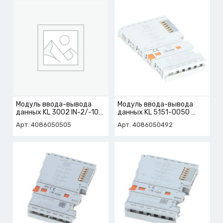
Модуль ввода-вывода
Модуль ввода-вывода
данных KL 3002 IN-2/-10-
данных KL 5151-0050
+10V
арт. 4-086-05-0492
Арт. 4086050505
Арт. 4086050492
арт. 4-086-05-0505