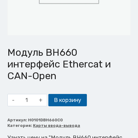
Модуль BH660
интерфейс Ethercat и
CAN-Open
Количество
В корзину
товара
Модуль
BH660
Артикул:
H0101DBH660C0
Категория:
Карты ввода-вывода
интерфейс
Ethercat
Узнать цену на "Модуль BH660 интерфейс