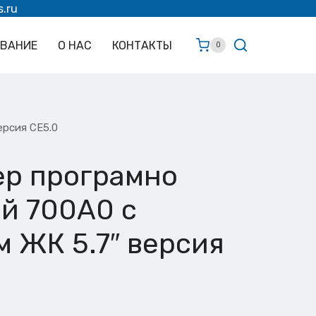
s.ru
ОВАНИЕ
О НАС
КОНТАКТЫ
0
ерсия CE5.0
ер програмно
й 700A0 с
 ЖК 5.7″ версия