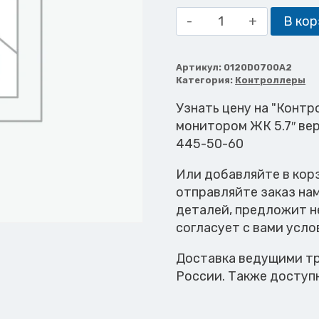
Количество
В кор
товара
Контроллер
програмно
Артикул:
0120D0700A2
Категория:
Контроллеры
логический
700A0
Узнать цену на "Контр
с
монитором ЖК 5.7″ вер
монитором
445-50-60
ЖК
Или добавляйте в кор
5.7"
отправляйте заказ на
версия
деталей, предложит н
CE5.0
согласует с вами усло
Доставка ведущими тр
России. Также доступ