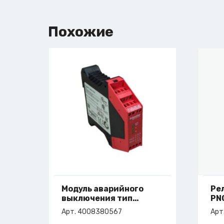
Похожие
Модуль аварийного
Ре
выключения тип
PN
XPSAF5130 24VDC
ар
Арт. 4008380567
Арт
арт. 4-008-38-0567