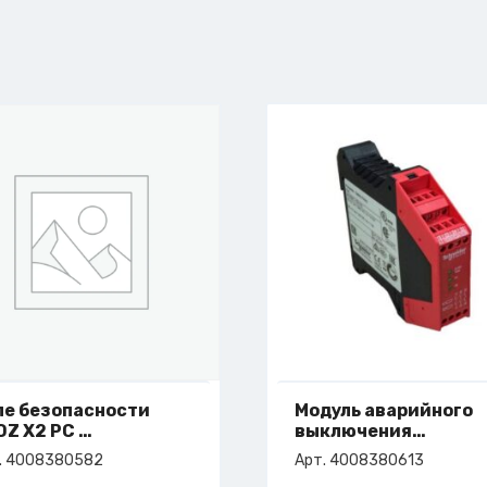
ле безопасности
Модуль аварийного
OZ X2 PC
выключения
т. 4-008-38-0582
XPSAFL5130 24VDC
. 4008380582
Арт. 4008380613
арт. 4-008-38-0613