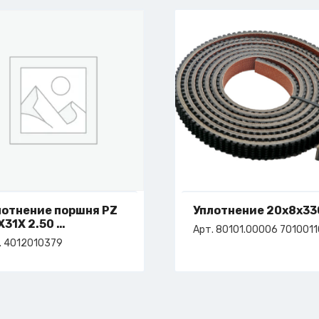
лотнение поршня PZ
Уплотнение 20х8х33
X31X 2.50
Арт. 80101.00006 7010011
т. 4-012-01-0379
. 4012010379