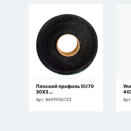
Плоский профиль GU70
Уп
30X3
40
арт. 4-699-95-0723
ар
Арт. 4699950723
Арт