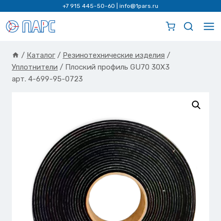
Перейти
+7 915 445-50-60
|
info@1pars.ru
к
содержимому
/
Каталог
/
Резинотехнические изделия
/
Уплотнители
/
Плоский профиль GU70 30X3
арт. 4-699-95-0723