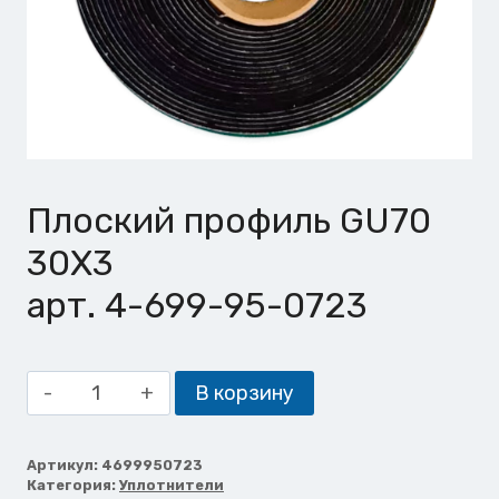
Плоский профиль GU70
30X3
арт. 4-699-95-0723
Количество
В корзину
товара
Плоский
профиль
Артикул:
4699950723
Категория:
Уплотнители
GU70