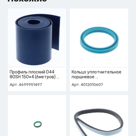
Профиль плоский D44
Кольцо уплотнительное
80SH 150×4 (6метров)
поршневое
арт. 4-699-95-1497
арт. 4-012-01-0607
Арт. 4699951497
Арт. 4012010607