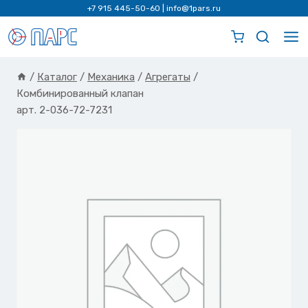
Перейти
+7 915 445-50-60
|
info@1pars.ru
к
содержимому
/
Каталог
/
Механика
/
Агрегаты
/
Комбинированный клапан
арт. 2-036-72-7231