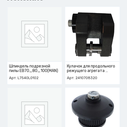
Шпиндель подрезной
Кулачок для продольного
пилы EB70_80_100(MAN)
режущего агрегата
арт. 2-410-70-8320
Арт. L7540L0102
Арт. 2410708320