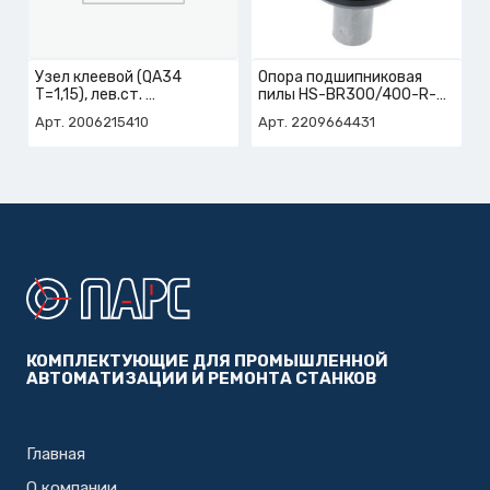
Узел клеевой (QA34
Опора подшипниковая
T=1,15), лев.ст.
пилы HS-BR300/400-R-
арт. 2-006-21-5410
POWERLOC
Арт. 2006215410
Арт. 2209664431
арт. 2-209-66-4431
КОМПЛЕКТУЮЩИЕ ДЛЯ ПРОМЫШЛЕННОЙ
АВТОМАТИЗАЦИИ И РЕМОНТА СТАНКОВ
Главная
О компании