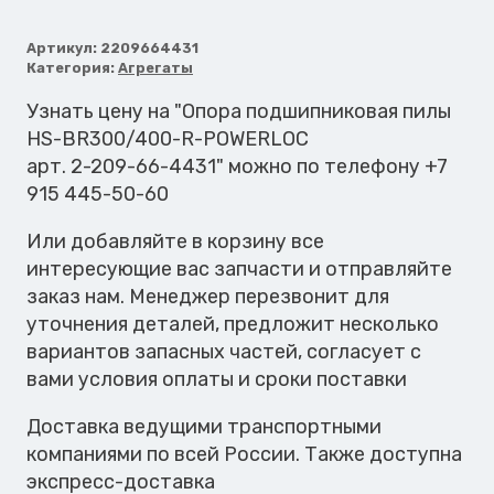
Опора
подшипниковая
Артикул:
2209664431
Категория:
Агрегаты
пилы
HS-
Узнать цену на "Опора подшипниковая пилы
BR300/400-
HS-BR300/400-R-POWERLOC
R-
арт. 2-209-66-4431" можно по телефону +7
POWERLOC
915 445-50-60
Или добавляйте в корзину все
интересующие вас запчасти и отправляйте
заказ нам. Менеджер перезвонит для
уточнения деталей, предложит несколько
вариантов запасных частей, согласует с
вами условия оплаты и сроки поставки
Доставка ведущими транспортными
компаниями по всей России. Также доступна
экспресс-доставка