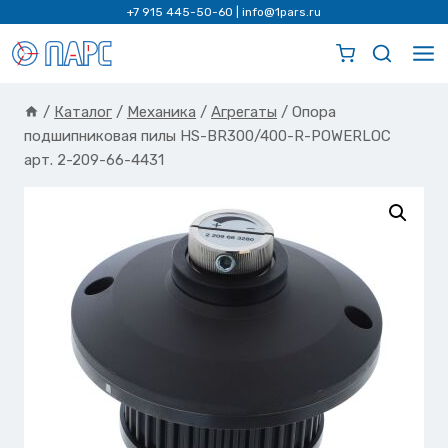
Перейти
+7 915 445-50-60
|
info@1pars.ru
к
содержимому
/
Каталог
/
Механика
/
Агрегаты
/
Опора
подшипниковая пилы HS-BR300/400-R-POWERLOC
арт. 2-209-66-4431