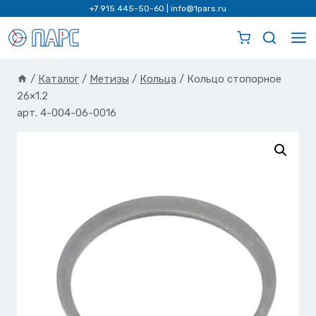
Перейти
+7 915 445-50-60
|
info@1pars.ru
к
содержимому
/
Каталог
/
Метизы
/
Кольца
/
Кольцо стопорное
26×1.2
арт. 4-004-06-0016