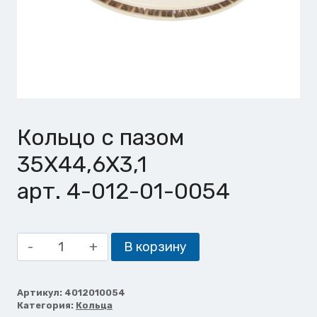
Кольцо с пазом
35X44,6X3,1
арт. 4-012-01-0054
Количество
В корзину
товара
Кольцо
с
Артикул:
4012010054
Категория:
Кольца
пазом