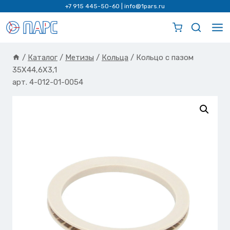
Перейти
+7 915 445-50-60
|
info@1pars.ru
к
содержимому
/
Каталог
/
Метизы
/
Кольца
/
Кольцо с пазом
35X44,6X3,1
арт. 4-012-01-0054