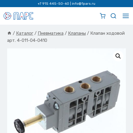
Перейти
+7 915 445-50-60
|
info@1pars.ru
к
содержимому
/
Каталог
/
Пневматика
/
Клапаны
/
Клапан ходовой
арт. 4-011-04-0410