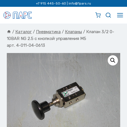
Перейти
+7 915 445-50-60
|
info@1pars.ru
к
содержимому
/
Каталог
/
Пневматика
/
Клапаны
/
Клапан 3/2 0-
10BAR NG 2.5 с кнопкой управления M5
арт. 4-011-04-0613