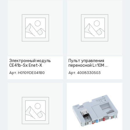
Электронный модуль
Пульт управления
CE41b-Sx Enet-X
переносной L=10M
арт. 4-008-33-0503
Арт. H0109DE041B0
Арт. 4008330503