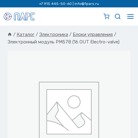
Перейти
+7 915 445-50-60
|
info@1pars.ru
к
содержимому
/
Каталог
/
Электроника
/
Блоки управления
/
Электронный модуль PM57B (16 OUT Electro-valve)