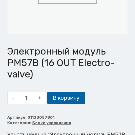
Электронный модуль
PM57B (16 OUT Electro-
valve)
Количество
В корзину
товара
Электронный
модуль
Артикул:
0113D057B01
Категория:
Блоки управления
PM57B
(16
Узнать цену на "Электронный модуль PM57B