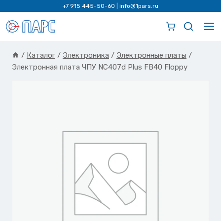
Перейти
+7 915 445-50-60
|
info@1pars.ru
к
содержимому
/
Каталог
/
Электроника
/
Электронные платы
/
Электронная плата ЧПУ NC407d Plus FB40 Floppy