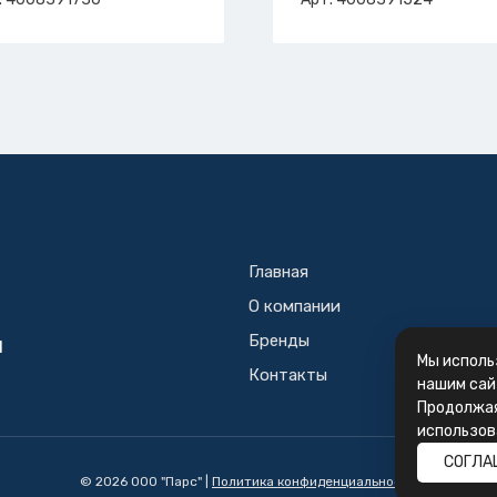
т. 4-008-39-1730
SERVO
арт. 4-008-39-1524
Главная
О компании
Бренды
Й
Мы исполь
Контакты
нашим сай
Продолжая
использов
СОГЛА
© 2026 ООО "Парс" |
Политика конфиденциальности