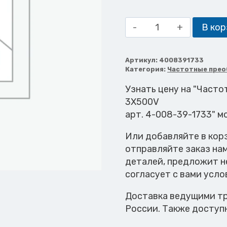
Количество
В кор
товара
Частотный
преобразователь
Артикул:
4008391733
Категория:
Частотные прео
7,5KW
16,5A
Узнать цену на "Часто
3X500V
3X500V
арт. 4-008-39-1733" м
Или добавляйте в кор
отправляйте заказ на
деталей, предложит н
согласует с вами усло
Доставка ведущими тр
России. Также доступ