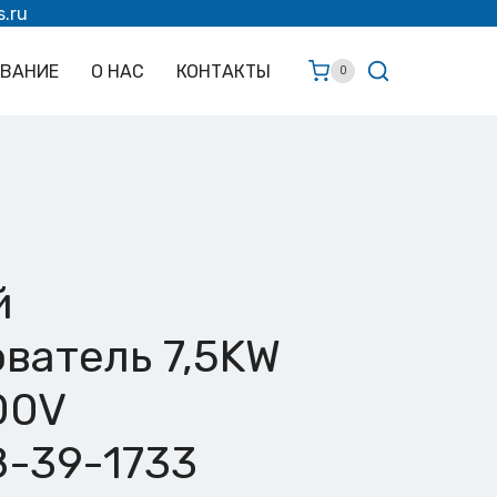
s.ru
ОВАНИЕ
О НАС
КОНТАКТЫ
0
й
ватель 7,5KW
00V
8-39-1733