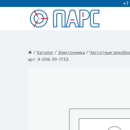
Перейти
+7
к
содержимому
/
Каталог
/
Электроника
/
Частотные преобр
арт. 4-008-39-1733