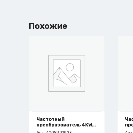
Похожие
Частотный
Ча
преобразователь 4KW
пр
9,5A 3X500V
4,
Арт. 4008391923
Арт