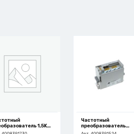
стотный
Частотный
еобразователь 1,5KW
преобразователь
1A 3X500V
F5.2,6A 1,8KVA 3-PH.
. 4008391730
Арт. 4008391524