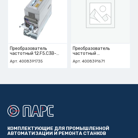
Преобразователь
Преобразователь
частотный 12.F5.C3B-
частотный
YA00 4KW 9,5A 3x500V
арт. 4-008-39-1671
Арт. 4008391735
Арт. 4008391671
арт. 4-008-39-1735
КОМПЛЕКТУЮЩИЕ ДЛЯ ПРОМЫШЛЕННОЙ
АВТОМАТИЗАЦИИ И РЕМОНТА СТАНКОВ