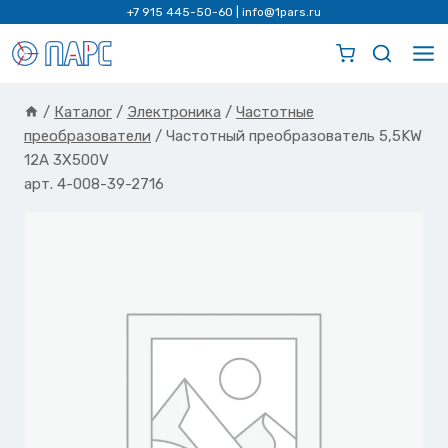
Перейти
+7 915 445-50-60
|
info@1pars.ru
к
содержимому
/
Каталог
/
Электроника
/
Частотные
преобразователи
/
Частотный преобразователь 5,5KW
12A 3X500V
арт. 4-008-39-2716